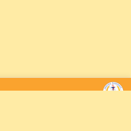
 poporului
Agenția Națională pentru Siguranța
ală (USAID).
Alimentelor
USAID sau a
Mun. Chișinău, str. Mihail Kogălniceanu 63
+373 795-11-027