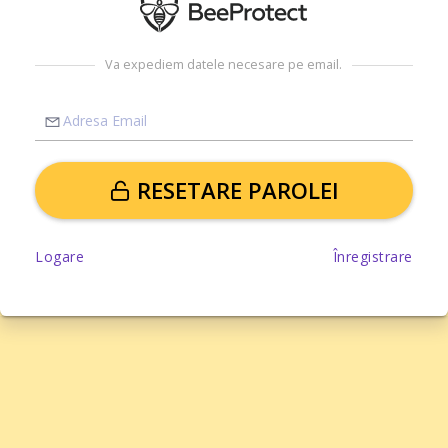
Va expediem datele necesare pe email.
RESETARE PAROLEI
Logare
Înregistrare