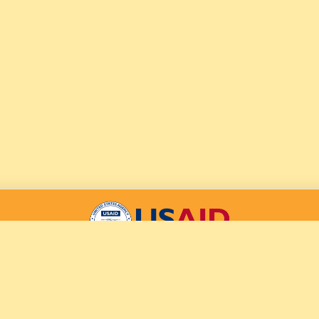
a acestei platforme a fost posibilă datorită ajutorului generos al
ferit prin intermediul Agenției SUA pentru Dezvoltare Internațion
xprimate aparțin autorilor și nu reflectă în mod necesar poziția 
Guvernului SUA.