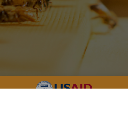
a acestei platforme a fost posibilă datorită ajutorului generos al
ferit prin intermediul Agenției SUA pentru Dezvoltare Internațion
xprimate aparțin autorilor și nu reflectă în mod necesar poziția 
Guvernului SUA.