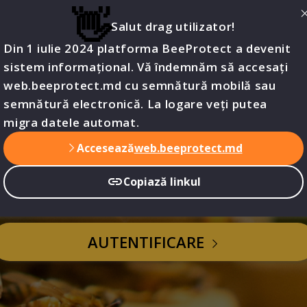
👋
Salut drag utilizator!
Din 1 iulie 2024 platforma BeeProtect a devenit
Bine ați venit
sistem informațional. Vă îndemnăm să accesați
web.beeprotect.md cu semnătură mobilă sau
semnătură electronică. La logare veți putea
migra datele automat.
Protect.md - sistem informaționa
Accesează
web.beeprotect.md
protecție a albinelor
Copiază linkul
AUTENTIFICARE