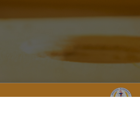
 poporului
Agenția Națională pentru Siguranța
ală (USAID).
Alimentelor
USAID sau a
Mun. Chișinău, str. Mihail Kogălniceanu 63
+373 795-11-027