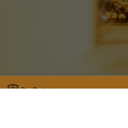
BeeProtect.md este un sistem
Elaborare
informațional pentru prevenirea și
American, o
combaterea otrăvirii albinelor pe teritoriul
Opiniile e
Republicii Moldova